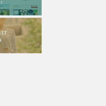
ト
UIT
報