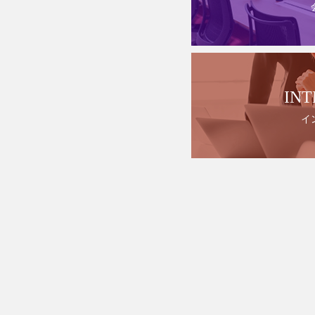
INT
イ