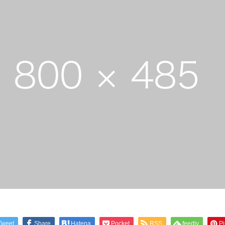
Tweet
Share
Hatena
Pocket
RSS
feedly
Pi